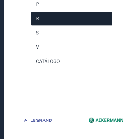
P
R
S
V
CATÁLOGO