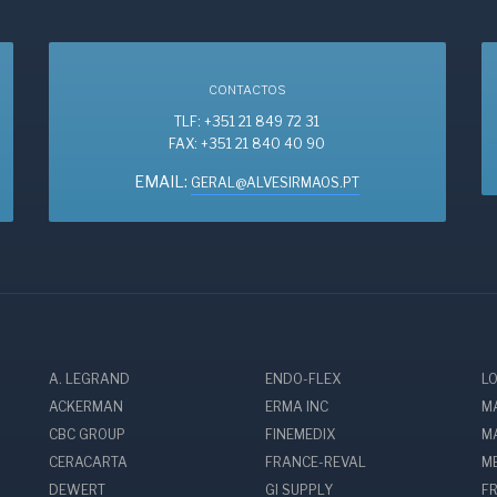
CONTACTOS
TLF: +351 21 849 72 31
FAX: +351 21 840 40 90
EMAIL:
GERAL@ALVESIRMAOS.PT
A. LEGRAND
ENDO-FLEX
L
ACKERMAN
ERMA INC
M
CBC GROUP
FINEMEDIX
M
CERACARTA
FRANCE-REVAL
M
DEWERT
GI SUPPLY
F