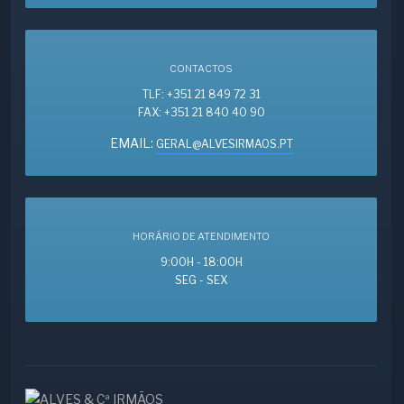
CONTACTOS
TLF: +351 21 849 72 31
FAX: +351 21 840 40 90
EMAIL:
GERAL@ALVESIRMAOS.PT
HORÁRIO DE ATENDIMENTO
9:00H - 18:00H
SEG - SEX