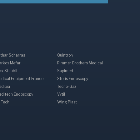
thar Scharras
Quintron
arkos Mefar
Rimmer Brothers Medical
x Staubli
Sapimed
dical Equipment France
Steris Endoscopy
edipia
Tecno-Gaz
editech Endoscopy
Vytil
 Tech
Wing Plast