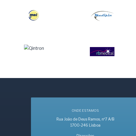
ONDE ESTAMOS
Rua João de Deus Ramos, nº7 A/B
1700-246 Lisboa
Direcções