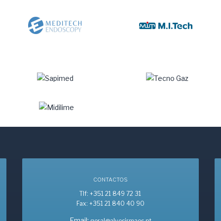
CONTACTOS
Tlf: +351 21 849 72 31
Fax: +351 21 840 40 90
Email:
geral@alvesirmaos.pt