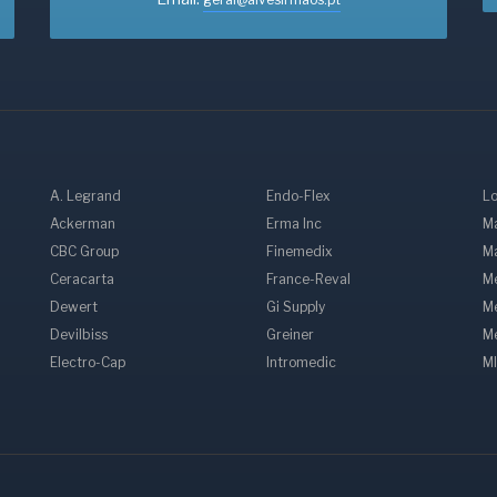
A. Legrand
Endo-Flex
Lo
Ackerman
Erma Inc
M
CBC Group
Finemedix
Ma
Ceracarta
France-Reval
Me
Dewert
Gi Supply
M
Devilbiss
Greiner
M
Electro-Cap
Intromedic
MI